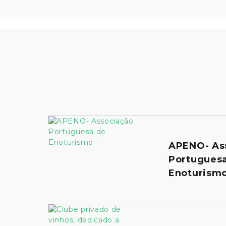
APENO- As
Portugues
Enoturism