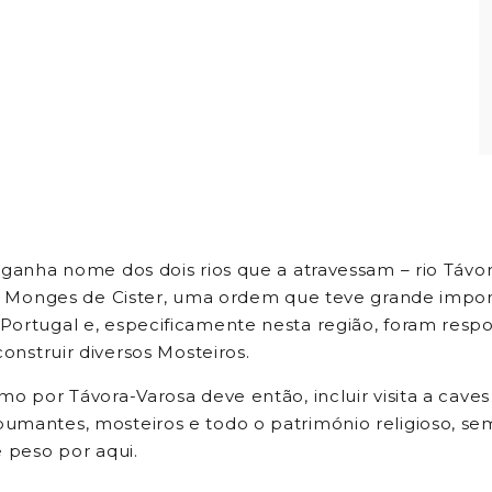
ganha nome dos dois rios que a atravessam – rio Távora
os Monges de Cister, uma ordem que teve grande import
ortugal e, especificamente nesta região, foram respo
construir diversos Mosteiros.
mo por Távora-Varosa deve então, incluir visita a cave
mantes, mosteiros e todo o património religioso, se
e peso por aqui.