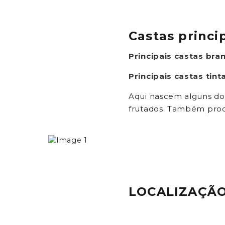
Castas princi
Principais castas bra
Principais castas tint
Aqui nascem alguns do
frutados. Também produ
LOCALIZAÇÃ