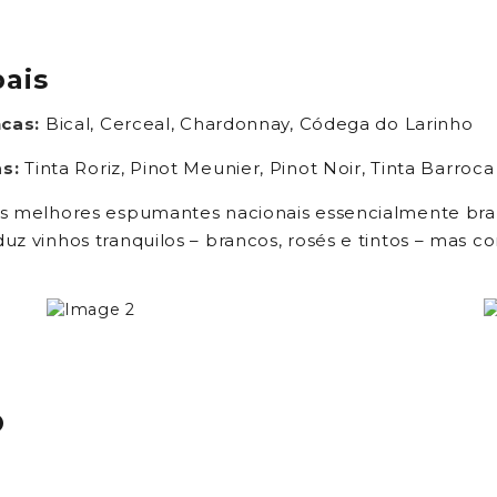
pais
ncas:
Bical, Cerceal, Chardonnay, Códega do Larinho
as:
Tinta Roriz, Pinot Meunier, Pinot Noir, Tinta Barroca
s melhores espumantes nacionais essencialmente bra
z vinhos tranquilos – brancos, rosés e tintos – mas 
O