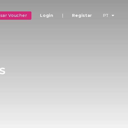
sar Voucher
Login
|
Registar
PT
S