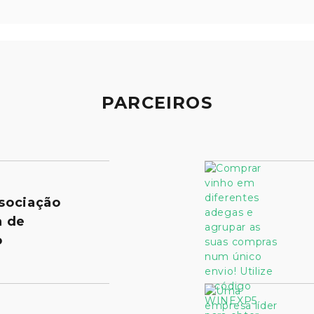
PARCEIROS
sociação
a de
o