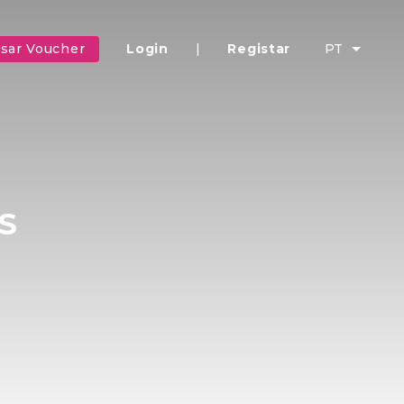
sar Voucher
Login
|
Registar
PT
S