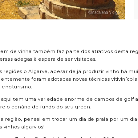
gem de vinha também faz parte dos atrativos desta re
versas adegas à espera de ser visitadas.
 regiões o Algarve, apesar de já produzir vinho há mu
centemente foram adotadas novas técnicas vitivinícol
 o enoturismo.
o aqui tem uma variedade enorme de campos de golf a
e o cenário de fundo do seu green.
r a região, pensei em trocar um dia de praia por um di
 vinhos algarvios!