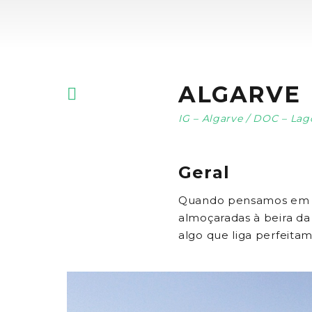
ALGARVE
IG – Algarve / DOC – La
Geral
Quando pensamos em Al
almoçaradas à beira d
algo que liga perfeita