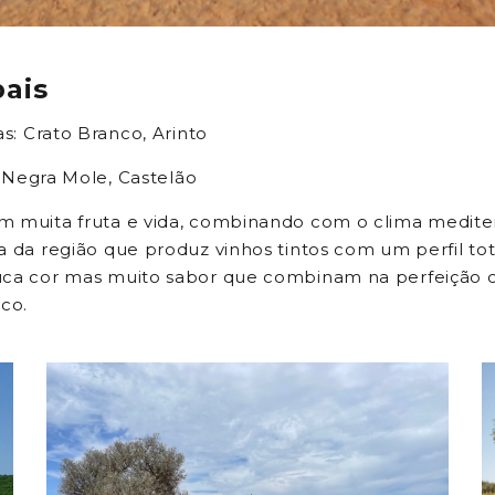
pais
as: Crato Branco, Arinto
s: Negra Mole, Castelão
 muita fruta e vida, combinando com o clima mediter
a da região que produz vinhos tintos com um perfil to
uca cor mas muito sabor que combinam na perfeição c
sco.