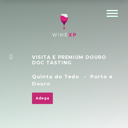
VISITA E PREMIUM DOURO
DOC TASTING
Quinta do Tedo
-
Porto e
Douro
Adega