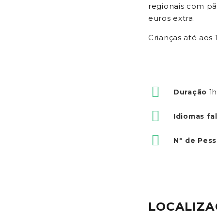
regionais com pã
euros extra.
Crianças até aos
Duração
1
Idiomas fa
Nº de Pes
LOCALIZ