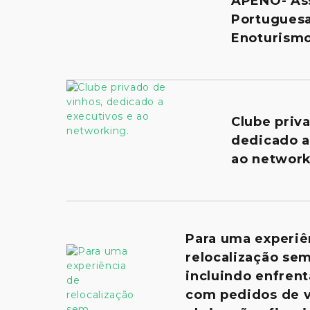
APENO- As
Portugues
Enoturism
Clube priv
dedicado a
ao network
Para uma experiê
relocalização se
incluindo enfrent
com pedidos de v