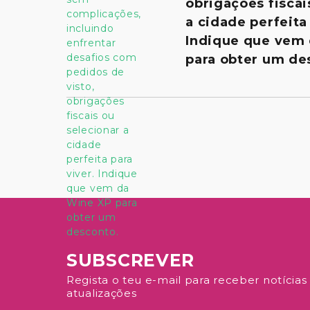
obrigações fiscai
a cidade perfeita 
Indique que vem
para obter um de
SUBSCREVER
Regista o teu e-mail para receber notícias
atualizações