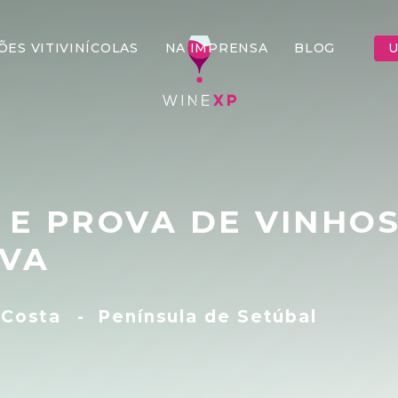
ÕES VITIVINÍCOLAS
NA IMPRENSA
BLOG
U
A E PROVA DE VINHO
VA
 Costa
-
Península de Setúbal