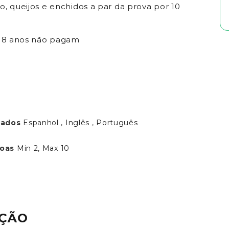
o, queijos e enchidos a par da prova por 10
 18 anos não pagam
h
lados
Espanhol , Inglês , Português
soas
Min 2, Max 10
AÇÃO