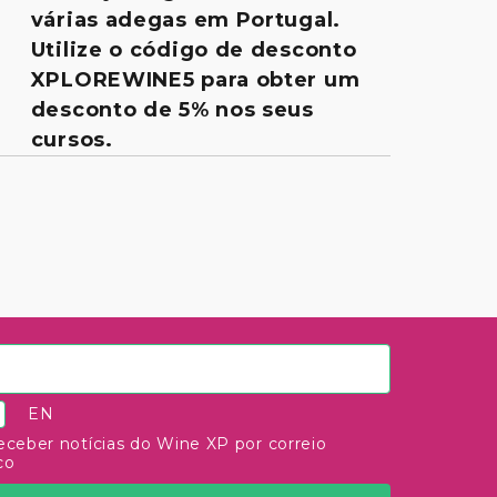
várias adegas em Portugal.
Utilize o código de desconto
XPLOREWINE5 para obter um
desconto de 5% nos seus
cursos.
EN
eceber notícias do Wine XP por correio
co