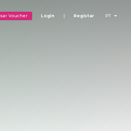
sar Voucher
Login
|
Registar
PT
S