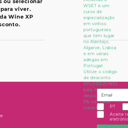
s ou selecionar
para viver.
 da Wine XP
sconto.
PT
Aceite r
 e
eletróni