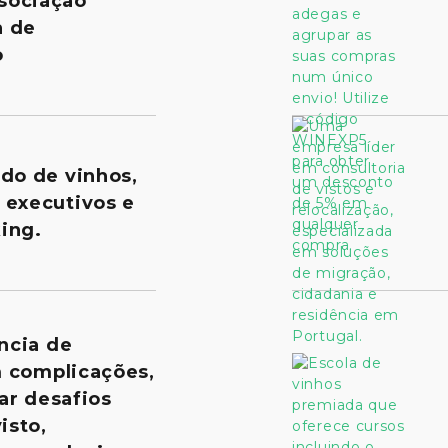
sociação
a de
o
ado de vinhos,
 executivos e
ing.
ncia de
m complicações,
ar desafios
isto,