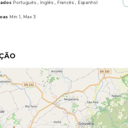
lados
Português , Inglês , Francês , Espanhol
soas
Min 1, Max 3
AÇÃO