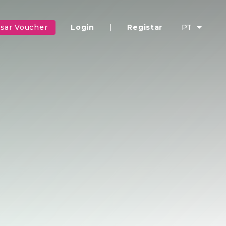
sar Voucher
Login
|
Registar
PT