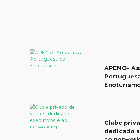
APENO- As
Portugues
Enoturism
Clube priv
dedicado a
ao network