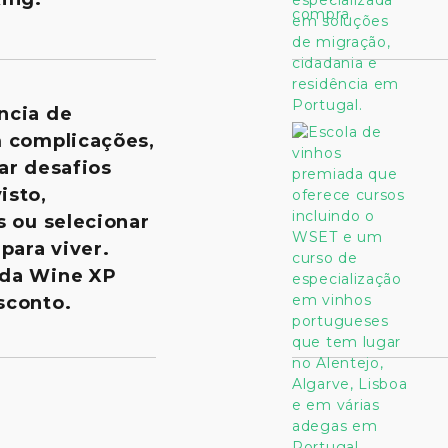
ncia de
m complicações,
ar desafios
isto,
s ou selecionar
para viver.
 da Wine XP
sconto.