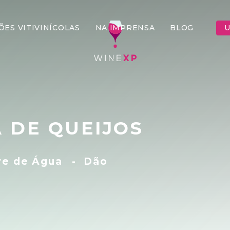
ÕES VITIVINÍCOLAS
NA IMPRENSA
BLOG
U
 DE QUEIJOS
re de Água
-
Dão