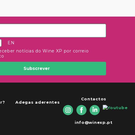
EN
eceber notícias do Wine XP por correio
co
Subscrever
Contactos
r?
Adegas aderentes
info@winexp.pt