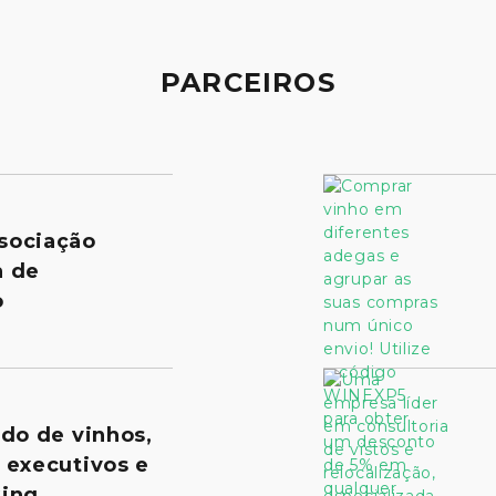
PARCEIROS
sociação
a de
o
ado de vinhos,
 executivos e
ing.