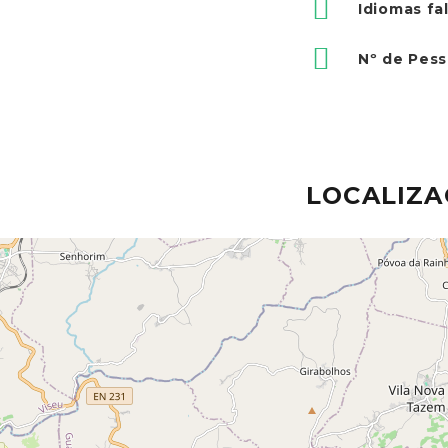
Idiomas fa
Nº de Pes
LOCALIZ