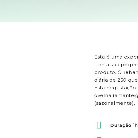
Esta é uma exper
tem a sua própri
produto. O reba
diária de 250 qu
Esta degustação d
ovelha (amanteig
(sazonalmente).
Duração
1