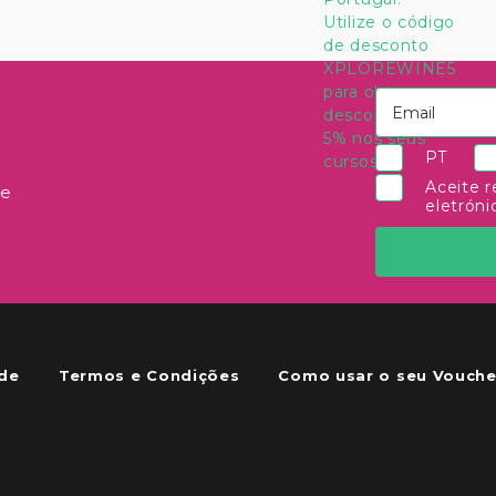
PT
Aceite r
 e
eletróni
ade
Termos e Condições
Como usar o seu Vouche