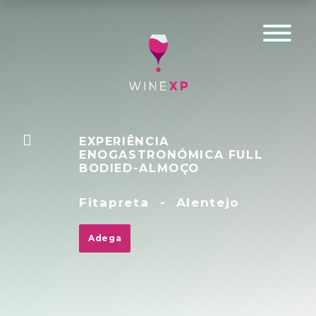
EXPERIÊNCIA
ENOGASTRONÓMICA FULL
BODIED-ALMOÇO
Fitapreta
-
Alentejo
Adega