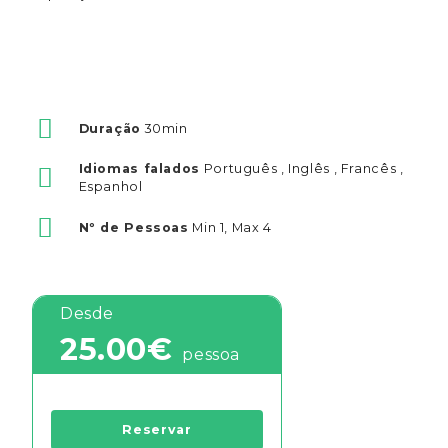
Duração
30min
Idiomas falados
Português , Inglês , Francês ,
Espanhol
Nº de Pessoas
Min 1, Max 4
Desde
25.00€
pessoa
Reservar