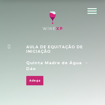
AULA DE EQUITAÇÃO DE
INICIAÇÃO
Quinta Madre de Água
-
Dão
Adega