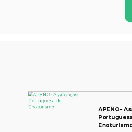
APENO- As
Portugues
Enoturism