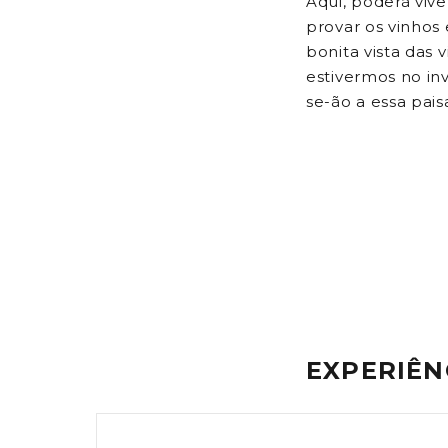
Aqui, poderá viv
provar os vinhos
bonita vista das 
estivermos no inv
se-ão a essa pai
EXPERIÊN