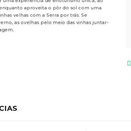
er uma experiência de enoturismo única, ao
 enquanto aproveita o pôr do sol com uma
vinhas velhas com a Serra por trás. Se
erno, as ovelhas pelo meio das vinhas juntar-
sagem.
CIAS