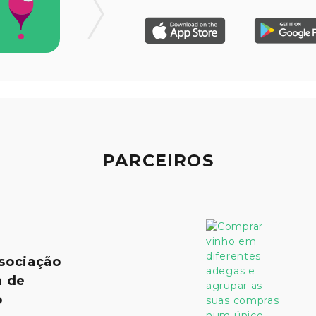
PARCEIROS
sociação
a de
o