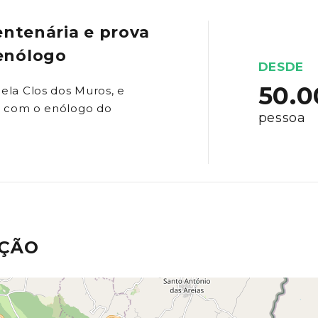
centenária e prova
enólogo
DESDE
50.
ela Clos dos Muros, e
ia com o enólogo do
pessoa
AÇÃO