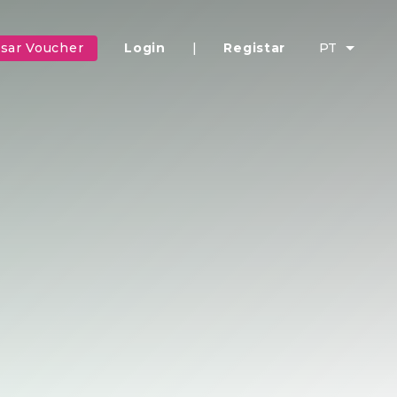
sar Voucher
Login
|
Registar
PT