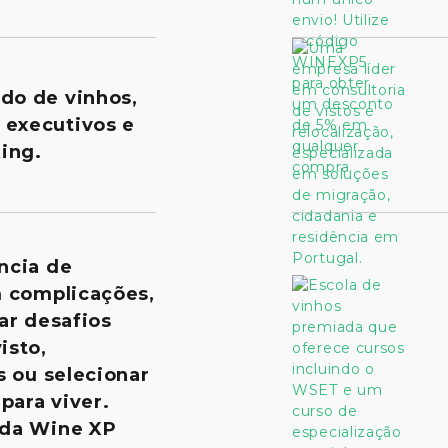
ado de vinhos,
 executivos e
ing.
ncia de
m complicações,
ar desafios
isto,
s ou selecionar
para viver.
 da Wine XP