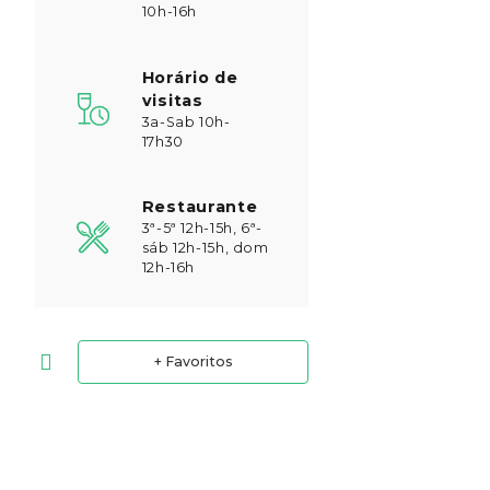
10h-16h
Horário de
visitas
3a-Sab 10h-
17h30
Restaurante
3ª-5ª 12h-15h, 6ª-
sáb 12h-15h, dom
12h-16h
+ Favoritos