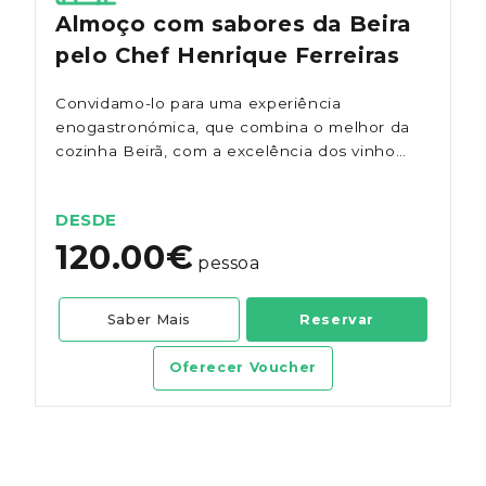
Almoço com sabores da Beira
pelo Chef Henrique Ferreiras
Convidamo-lo para uma experiência
enogastronómica, que combina o melhor da
cozinha Beirã, com a excelência dos vinhos
da Casa de Santar, num cenário natural
rodeado por vinhedos.
DESDE
120.00€
pessoa
Saber Mais
Reservar
Oferecer Voucher