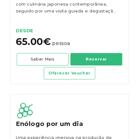
com culinária japonesa contemporânea,
seguido por uma visita guiada e degustação
de vinhos selecionados. Descubra a fusão
harmoniosa de sabores portugueses e
DESDE
japoneses num ambiente acolhedor.
65.00€
pessoa
Saber Mais
Reservar
Oferecer Voucher
Enólogo por um dia
Uma experiência imersiva na produção de